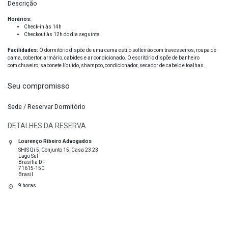
Descrição
Horários:
Check-in às 14h
Checkout às 12h do dia seguinte.
Facilidades:
O dormitório dispõe de uma cama estilo solteirão com travesseiros, roupa de
cama, cobertor, armário, cabides e ar condicionado. O escritório dispõe de banheiro
com chuveiro, sabonete líquido, shampoo, condicionador, secador de cabelo e toalhas.
Seu compromisso
Sede / Reservar Dormitório
DETALHES DA RESERVA
Lourenço Ribeiro Advogados
SHIS Qi 5, Conjunto 15, Casa 23 23
Lago Sul
Brasília DF
71615-150
Brasil
9 horas