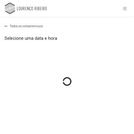
Pular para o conteúdo
Todos os compromissos
Selecione uma data e hora